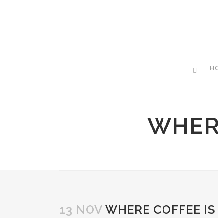
H
WHERE
13 NOV
WHERE COFFEE IS