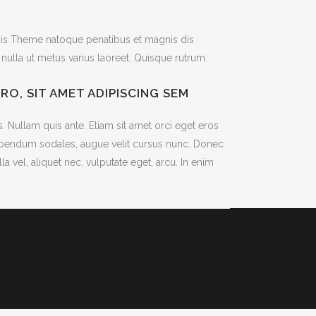
iis Theme natoque penatibus et magnis dis
a nulla ut metus varius laoreet. Quisque rutrum.
, SIT AMET ADIPISCING SEM
. Nullam quis ante. Etiam sit amet orci eget eros
 bibendum sodales, augue velit cursus nunc. Donec
a vel, aliquet nec, vulputate eget, arcu. In enim