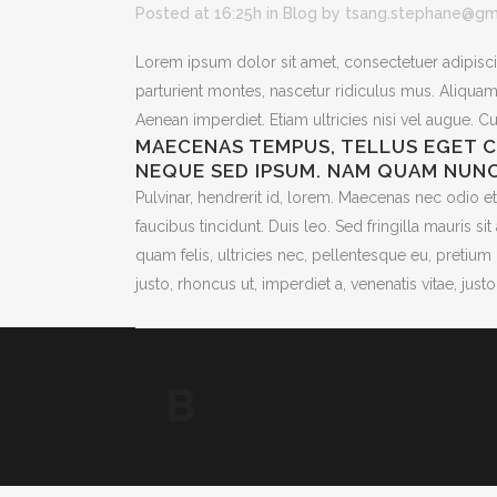
Posted at 16:25h
in
Blog
by
tsang.stephane@gm
Lorem ipsum dolor sit amet, consectetuer adipis
parturient montes, nascetur ridiculus mus. Aliquam l
Aenean imperdiet. Etiam ultricies nisi vel augue. C
MAECENAS TEMPUS, TELLUS EGET C
NEQUE SED IPSUM. NAM QUAM NUNC
Pulvinar, hendrerit id, lorem. Maecenas nec odio et
faucibus tincidunt. Duis leo. Sed fringilla mauris
quam felis, ultricies nec, pellentesque eu, pretium
justo, rhoncus ut, imperdiet a, venenatis vitae, jus