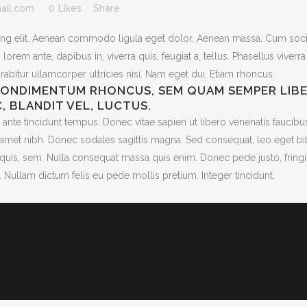
ail.com
0
Likes
Share
cing elit. Aenean commodo ligula eget dolor. Aenean massa. Cum soc
orem ante, dapibus in, viverra quis, feugiat a, tellus. Phasellus viverr
urabitur ullamcorper ultricies nisi. Nam eget dui. Etiam rhoncus.
ONDIMENTUM RHONCUS, SEM QUAM SEMPER LIBERO
, BLANDIT VEL, LUCTUS.
 ante tincidunt tempus. Donec vitae sapien ut libero venenatis faucibus
 sit amet nibh. Donec sodales sagittis magna. Sed consequat, leo eget
 quis, sem. Nulla consequat massa quis enim. Donec pede justo, fringill
to. Nullam dictum felis eu pede mollis pretium. Integer tincidunt.