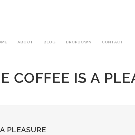
OME
ABOUT
BLOG
DROPDOWN
CONTACT
 COFFEE IS A PL
 A PLEASURE